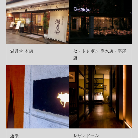
湖月堂 本店
セ・トレボン 浄水店・平尾
店
遊来
レザンドール