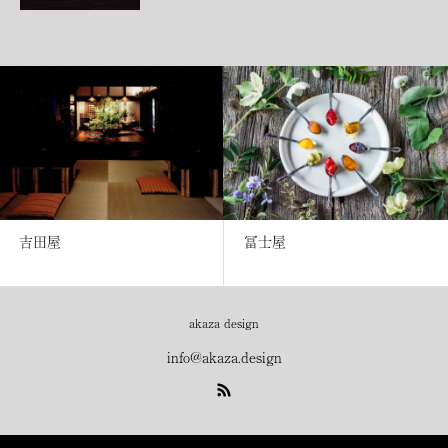
吉田屋
冨士屋
akaza design
info@akaza.design