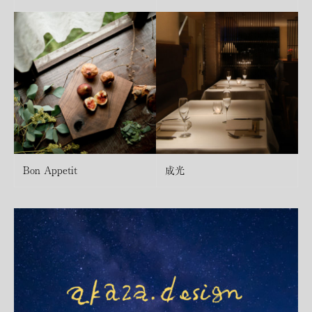
Bon Appetit
成光