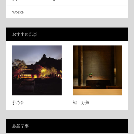
works
おすすめ記事
茅乃舎
鮨・万魚
最新記事